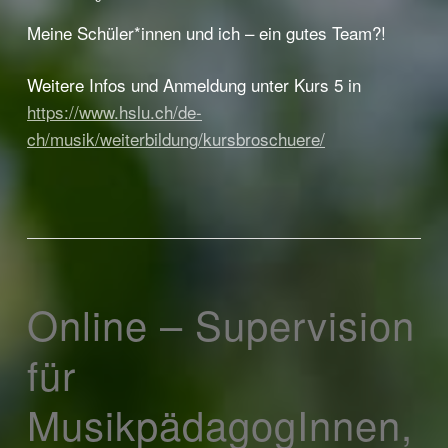
Meine Schüler*innen und ich – ein gutes Team?!
Weitere Infos und Anmeldung unter Kurs 5 in
https://www.hslu.ch/de-
ch/musik/weiterbildung/kursbroschuere/
Online – Supervision
für
MusikpädagogInnen,