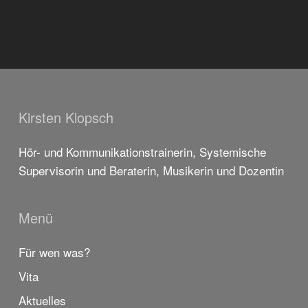
Kirsten Klopsch
Hör- und Kommunikationstrainerin, Systemische
Supervisorin und Beraterin, Musikerin und Dozentin
Menü
Für wen was?
Vita
Aktuelles